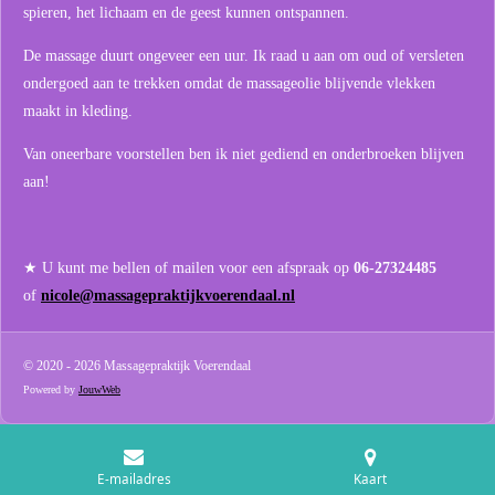
spieren, het lichaam en de geest kunnen ontspannen.
De massage duurt ongeveer een uur. Ik raad u aan om oud of versleten
ondergoed aan te trekken omdat de massageolie blijvende vlekken
maakt in kleding.
Van oneerbare voorstellen ben ik niet gediend en onderbroeken blijven
aan!
★ U kunt me bellen of mailen voor een afspraak op
06-27324485
of
nicole@massagepraktijkvoerendaal.nl
© 2020 - 2026 Massagepraktijk Voerendaal
Powered by
JouwWeb
E-mailadres
Kaart